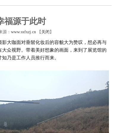
幸福源于此时
 来源：
www.sxfxzj.cn
【
关闭
】
摄影大咖面对垂髫化妆后的容貌大为赞叹，想必再与
在大众视野。带着美好想象的画面，来到了展览馆的
才知乃是工作人员推行而来。