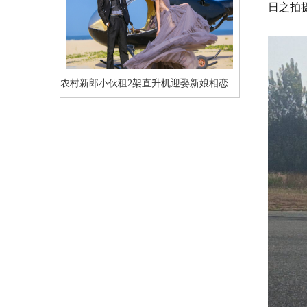
日之拍
农村新郎小伙租2架直升机迎娶新娘相恋7年婚礼十分浪漫