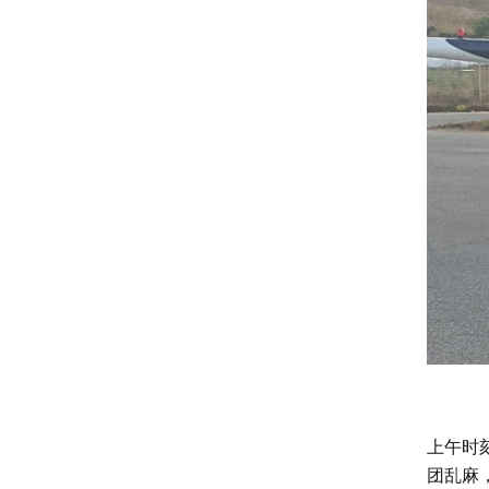
上午时
团乱麻