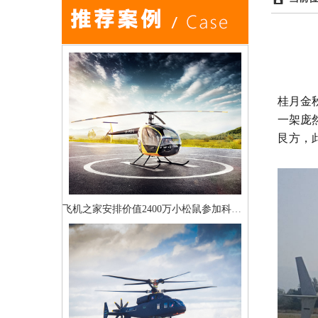
桂月金
一架庞
艮方，
飞机之家安排价值2400万小松鼠参加科学试验