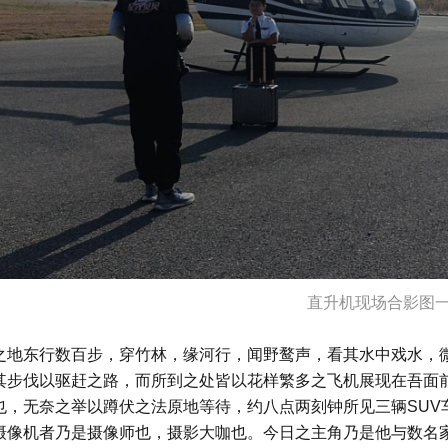
直升机现场合影图
之地东行数百步，穿竹林，缘河行，闻野鹜声，看其水中戏水，
其步伐以驱赶之路，而所到之处皆以花样繁多之飞机展现在吾面
也，无奈之举以蹲伏之法原地等待，约八点两刻钟所见三辆SUV
摄像机者乃是摄像师也，摄影大咖也。今日之主角乃是他与数名