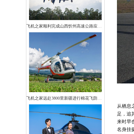
飞机之家顺利完成山西忻州高速公路应急救援演练
飞机之家远赴3800里新疆进行棉花飞防作业
从栖息
足，追
来时早
名身挂