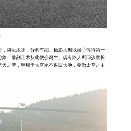
二
扮，淡妆浓抹，分明有细。摄影大咖以耐心等待第一
想象，雕刻艺术从此便会诞生。偶有路人所问孩童长
航天之梦，翱翔于太空永不返回大地，要做太空之主