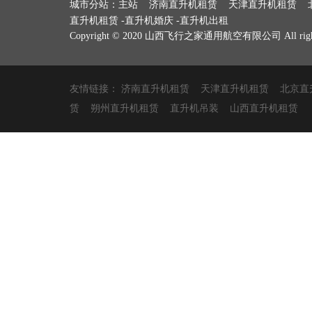
城市分站：
主站
济南直升机租赁
天津直升机租赁
直升机租赁
-
直升机婚庆
-
直升机出租
Copyright © 2020 山西飞行之家通用航空有限公司 All rights 
友情链接：
济南直升机租赁
天津直升机租赁
北京直
赁
朔州直升机租赁
直升机吊装
山西直升机租赁