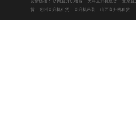
友情链接：
济南直升机租赁
天津直升机租赁
北京直
赁
朔州直升机租赁
直升机吊装
山西直升机租赁