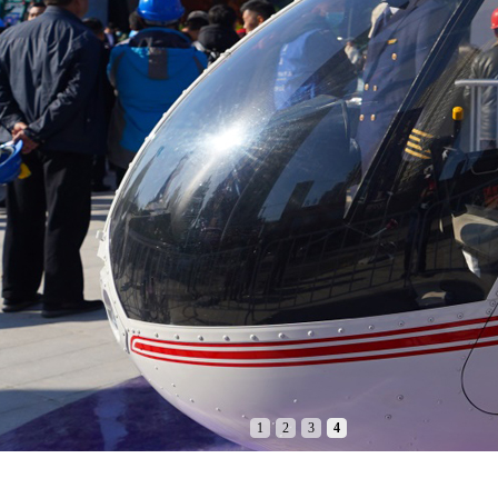
1
2
3
4