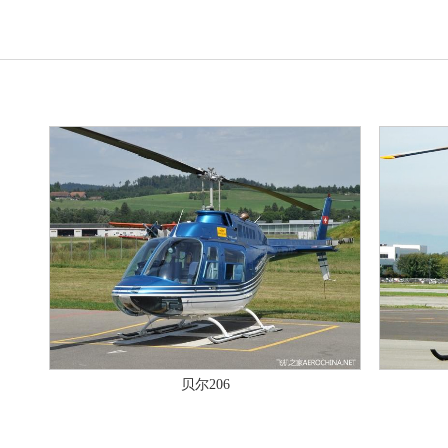
贝尔206