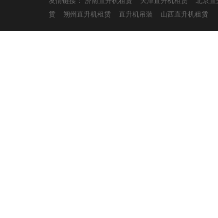
友情链接：
济南直升机租赁
天津直升机租赁
北京直
赁
朔州直升机租赁
直升机吊装
山西直升机租赁